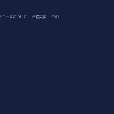
各コースについて
合格実績
FAQ