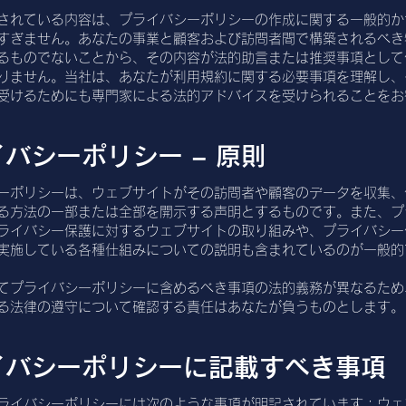
されている内容は、プライバシーポリシーの作成に関する一般的か
すぎません。あなたの事業と顧客および訪問者間で構築されるべき
るものでないことから、その内容が法的助言または推奨事項として
りません。当社は、あなたが利用規約に関する必要事項を理解し、
受けるためにも専門家による法的アドバイスを受けられることをお
バシーポリシー – 原則
ーポリシーは、ウェブサイトがその訪問者や顧客のデータを収集、
る方法の一部または全部を開示する声明とするものです。また、プ
ライバシー保護に対するウェブサイトの取り組みや、プライバシー
実施している各種仕組みについての説明も含まれているのが一般
てプライバシーポリシーに含めるべき事項の法的義務が異なるため
る法律の遵守について確認する責任はあなたが負うものとします。
イバシーポリシーに記載すべき事項
ライバシーポリシーには次のような事項が明記されています：ウェ