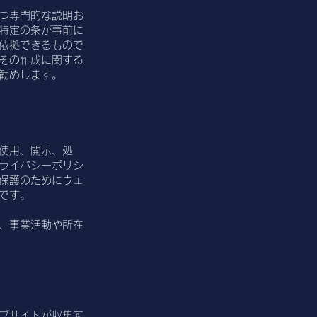
つ専門的な説明お
特定の条が事前に
依拠できるもので
その作成に関する
勧めします。
使用、開示、処
ライバシーポリシ
保護のためにウェ
的です。
、事業活動や所在
ブサイトが収集す